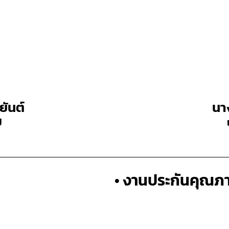
ยันต์
นาง
ป
• งานประกันคุณภ