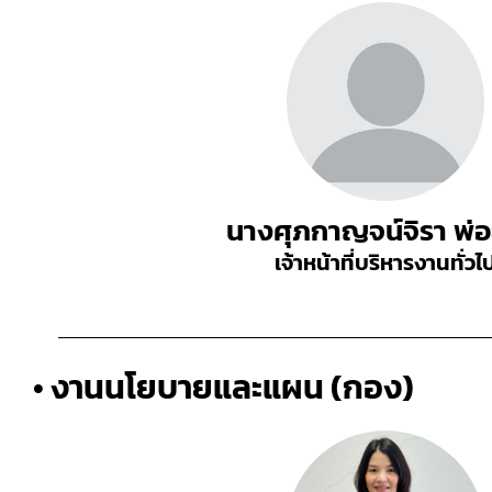
นางศุภกาญจน์จิรา พ่อ
เจ้าหน้าที่บริหารงานทั่วไ
• งานนโยบายและแผน (กอง)