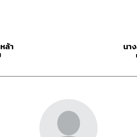
หล้า
นาง
ป