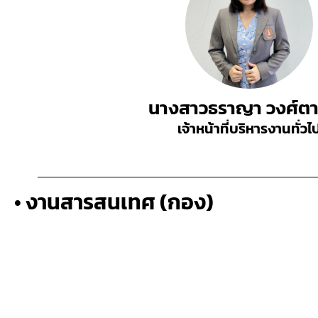
นางสาวธราญา วงศ์ตา
เจ้าหน้าที่บริหารงานทั่วไ
• งานสารสนเทศ (กอง)