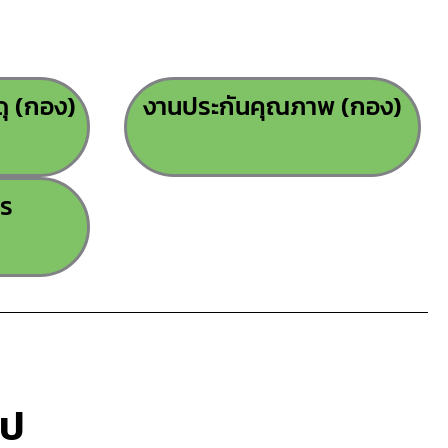
ุ (กอง)
งานประกันคุณภาพ (กอง)
าร
ไป