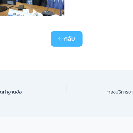
กลับ
กองพัฒนานักศึกษา ม.นครพนม จัดประชุมคณะกรรมการจัดทำฐานข้อมูลและเว็บไซต์ศิษย์เก่ามหาวิทยาลัยนครพนม